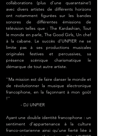
collaborations (plus d’une quarantaine!)
avec divers artistes de différents horizons
ont notamment figurées sur les bandes
sonores de différentes émissions de
télévision telles que : The Kardashian, Tout
le monde en parle, The Good Girls, Un chef
à la cabane. Le succès d’UNPIER ne se
limite pas à ses productions musicales
originales festives et percussives, sa
présence scénique charismatique le
démarque de tout autre artiste.
''Ma mission est de faire danser le monde et
de révolutionner la musique électronique
francophone, en la façonnant à mon goût
!''
- DJ UNPIER
Ayant une double identité francophone : un
sentiment d’appartenance à la culture
franco-ontarienne ainsi qu’une fierté liée à