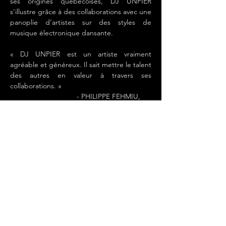
ses origines québécoises, DJ UNPIER
s'illustre grâce à des collaborations avec une
panoplie d’artistes sur des styles de
musique électronique dansante.
« DJ UNPIER est un artiste vraiment
agréable et généreux. Il sait mettre le talent
des autres en valeur à travers ses
collaborations. »
- PHILIPPE FEHMIU,
animateur radio et télé
UNPIER est un DJ à l’écoute de son public
et qui sait interagir avec lui. Ses années de
production musicale font qu’UNPIER
possède un arsenal impressionnant qui plait
au public. Les spectacles d’UNPIER sont
une expérience positive et effervescente
lors desquelles sa passion pour la musique
dansante est définitivement contagieuse.